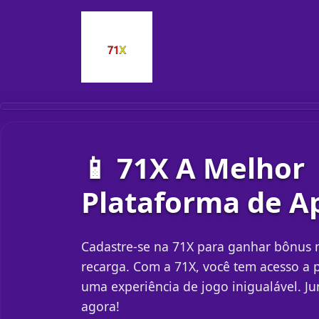
📱 71X A Melhor
Plataforma de A
Cadastre-se na 71X para ganhar bônus 
recarga. Com a 71X, você tem acesso a 
uma experiência de jogo inigualável. J
agora!