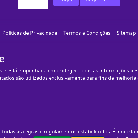
Políticas de Privacidade
Termos e Condições
Sitemap
de
ios e está empenhada em proteger todas as informações pe
tados são utilizados exclusivamente para fins de melhoria
todas as regras e regulamentos estabelecidos. É importan