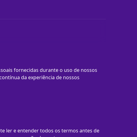
ssoais fornecidas durante o uso de nossos
 contínua da experiência de nossos
te ler e entender todos os termos antes de