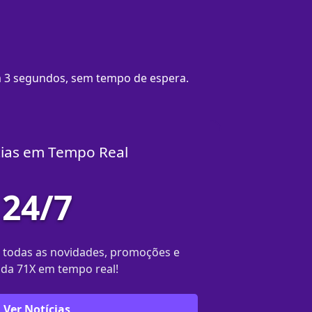
m 3 segundos, sem tempo de espera.
cias em Tempo Real
24/7
e todas as novidades, promoções e
 da 71X em tempo real!
Ver Notícias