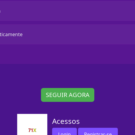
a
aticamente
SEGUIR AGORA
Acessos
Login
Registrar-se