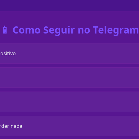
📱 Como Seguir no Telegram
ositivo
erder nada