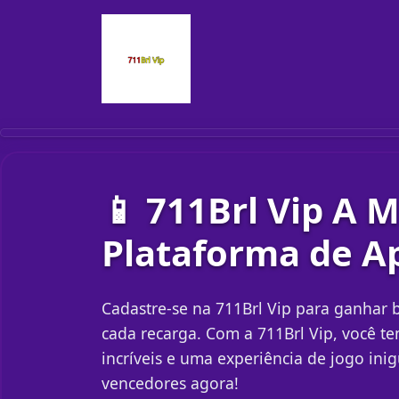
📱 711Brl Vip A 
Plataforma de A
Cadastre-se na 711Brl Vip para ganhar 
cada recarga. Com a 711Brl Vip, você t
incríveis e uma experiência de jogo inig
vencedores agora!