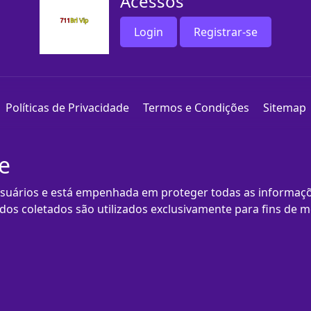
Acessos
Login
Registrar-se
Políticas de Privacidade
Termos e Condições
Sitemap
de
s usuários e está empenhada em proteger todas as informaç
os coletados são utilizados exclusivamente para fins de m