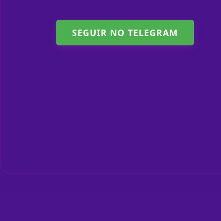
SEGUIR NO TELEGRAM