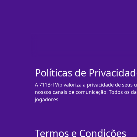
Políticas de Privacida
A 711Brl Vip valoriza a privacidade de seu
nossos canais de comunicação. Todos os dad
jogadores.
Termos e Condições