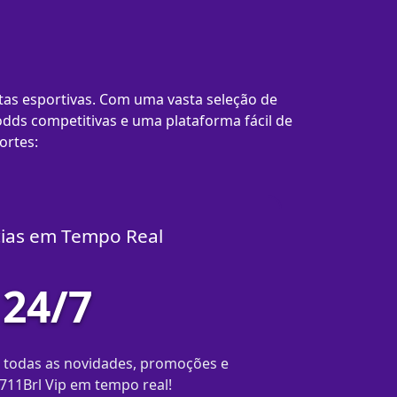
tas esportivas. Com uma vasta seleção de
dds competitivas e uma plataforma fácil de
ortes:
cias em Tempo Real
24/7
e todas as novidades, promoções e
711Brl Vip em tempo real!