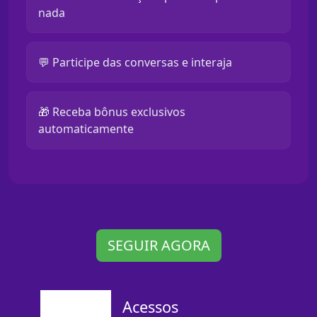
nada
💬 Participe das conversas e interaja
🎁 Receba bônus exclusivos
automaticamente
SEGUIR AGORA
Acessos