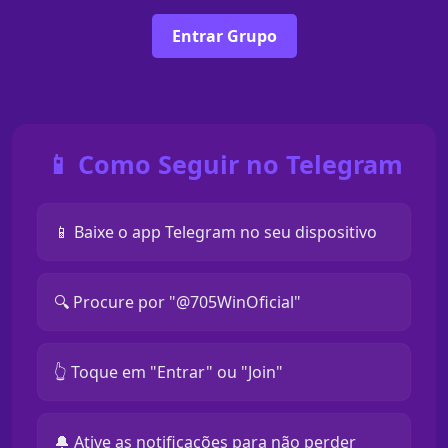
Entrar Grupo
📱 Como Seguir no Telegram
📱 Baixe o app Telegram no seu dispositivo
🔍 Procure por "@705WinOficial"
👆 Toque em "Entrar" ou "Join"
🔔 Ative as notificações para não perder