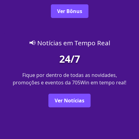
Ver Bônus
📢 Notícias em Tempo Real
24/7
Fique por dentro de todas as novidades,
promoções e eventos da 705Win em tempo real!
Ver Notícias