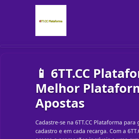
📱 6TT.CC Plataf
Melhor Platafor
Apostas
Cadastre-se na 6TT.CC Plataforma para
cadastro e em cada recarga. Com a 6TT.