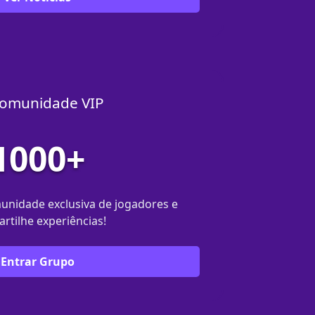
Comunidade VIP
1000+
unidade exclusiva de jogadores e
rtilhe experiências!
Entrar Grupo