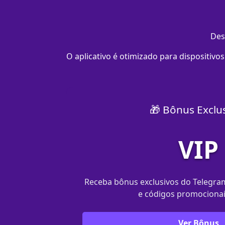
Des
O aplicativo é otimizado para dispositiv
🎁 Bônus Exclu
VIP
Receba bônus exclusivos do Telegra
e códigos promocionai
Ver Bônus