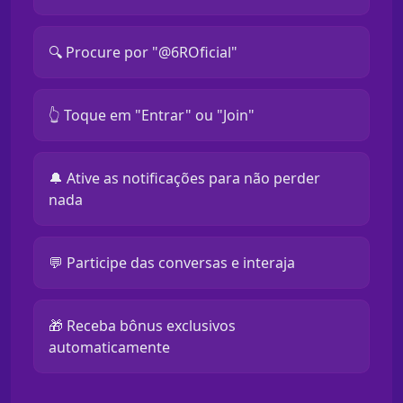
🔍 Procure por "@6ROficial"
👆 Toque em "Entrar" ou "Join"
🔔 Ative as notificações para não perder
nada
💬 Participe das conversas e interaja
🎁 Receba bônus exclusivos
automaticamente