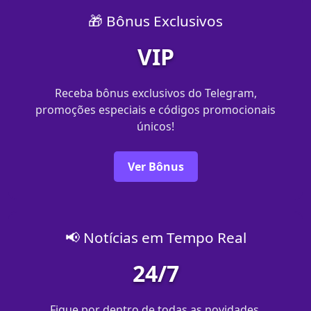
🎁 Bônus Exclusivos
VIP
Receba bônus exclusivos do Telegram,
promoções especiais e códigos promocionais
únicos!
Ver Bônus
📢 Notícias em Tempo Real
24/7
Fique por dentro de todas as novidades,