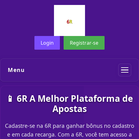
Login
Registrar-se
Menu
📱 6R A Melhor Plataforma de
Apostas
Cadastre-se na 6R para ganhar bônus no cadastro
e em cada recarga. Com a 6R, você tem acesso a