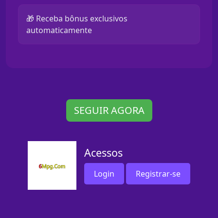
🎁 Receba bônus exclusivos
automaticamente
SEGUIR AGORA
Acessos
Login
Registrar-se