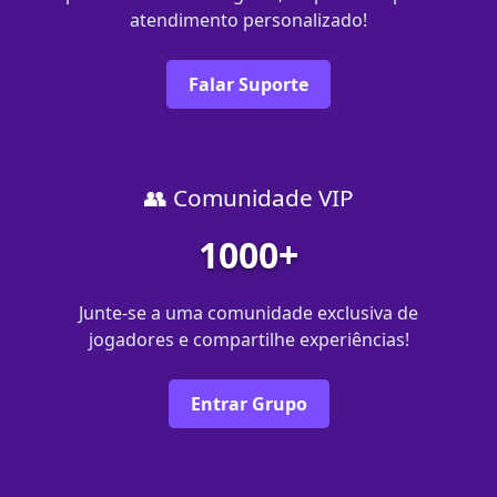
atendimento personalizado!
Falar Suporte
👥 Comunidade VIP
1000+
Junte-se a uma comunidade exclusiva de
jogadores e compartilhe experiências!
Entrar Grupo