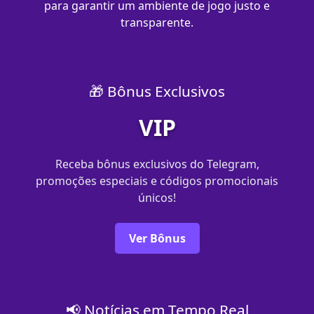
para garantir um ambiente de jogo justo e
transparente.
🎁 Bônus Exclusivos
VIP
Receba bônus exclusivos do Telegram,
promoções especiais e códigos promocionais
únicos!
Ver Bônus
📢 Notícias em Tempo Real