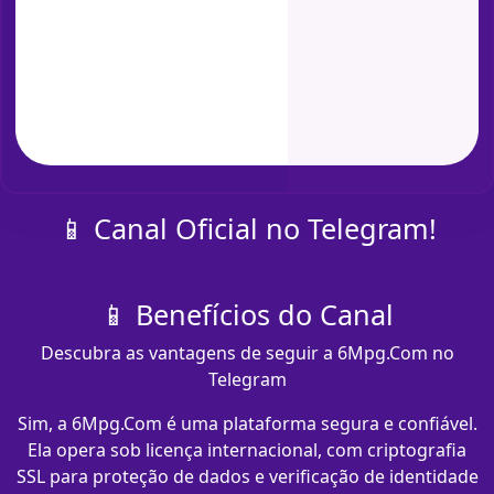
📱 Canal Oficial no Telegram!
📱 Benefícios do Canal
Descubra as vantagens de seguir a 6Mpg.Com no
Telegram
Sim, a 6Mpg.Com é uma plataforma segura e confiável.
Ela opera sob licença internacional, com criptografia
SSL para proteção de dados e verificação de identidade