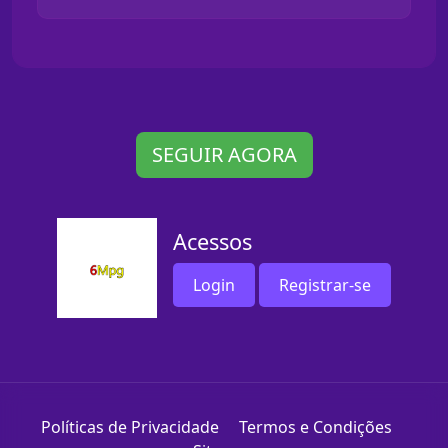
SEGUIR AGORA
Acessos
Login
Registrar-se
Políticas de Privacidade
Termos e Condições