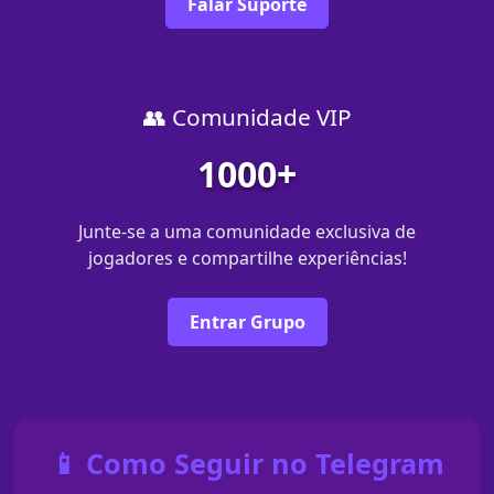
Falar Suporte
👥 Comunidade VIP
1000+
Junte-se a uma comunidade exclusiva de
jogadores e compartilhe experiências!
Entrar Grupo
📱 Como Seguir no Telegram