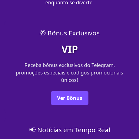
enquanto se diverte.
🎁 Bônus Exclusivos
VIP
Receba bônus exclusivos do Telegram,
promoções especiais e códigos promocionais
únicos!
Ver Bônus
📢 Notícias em Tempo Real