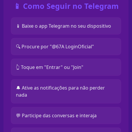
📱 Como Seguir no Telegram
📱 Baixe o app Telegram no seu dispositivo
🔍 Procure por "@67A LoginOficial"
👆 Toque em "Entrar" ou "Join"
🔔 Ative as notificações para não perder
nada
💬 Participe das conversas e interaja