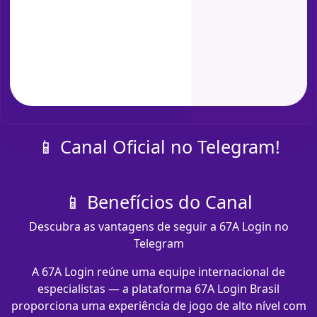
📱 Canal Oficial no Telegram!
📱 Benefícios do Canal
Descubra as vantagens de seguir a 67A Login no
Telegram
A 67A Login reúne uma equipe internacional de
especialistas — a plataforma 67A Login Brasil
proporciona uma experiência de jogo de alto nível com