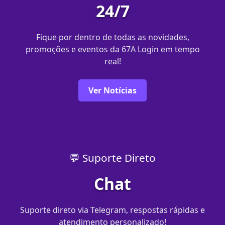
24/7
Fique por dentro de todas as novidades,
promoções e eventos da 67A Login em tempo
real!
Ver Notícias
💬 Suporte Direto
Chat
Suporte direto via Telegram, respostas rápidas e
atendimento personalizado!