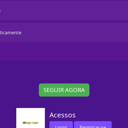
a
aticamente
SEGUIR AGORA
Acessos
Login
Registrar-se