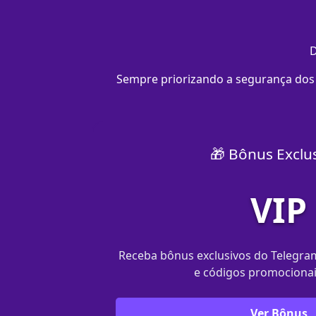
D
Sempre priorizando a segurança dos u
🎁 Bônus Exclu
VIP
Receba bônus exclusivos do Telegra
e códigos promocionai
Ver Bônus