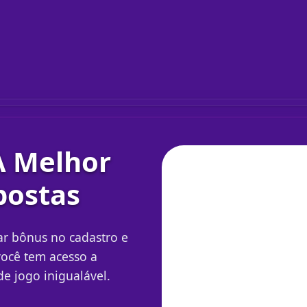
A Melhor
postas
ar bônus no cadastro e
você tem acesso a
e jogo inigualável.