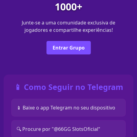
1000+
Junte-se a uma comunidade exclusiva de
jogadores e compartilhe experiências!
Entrar Grupo
📱 Como Seguir no Telegram
📱 Baixe o app Telegram no seu dispositivo
🔍 Procure por "@66GG SlotsOficial"