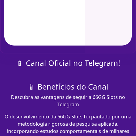
📱 Canal Oficial no Telegram!
📱 Benefícios do Canal
Descubra as vantagens de seguir a 66GG Slots no
Telegram
O desenvolvimento da 66GG Slots foi pautado por uma
metodologia rigorosa de pesquisa aplicada,
incorporando estudos comportamentais de milhares