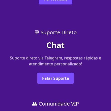
💬 Suporte Direto
Chat
Suporte direto via Telegram, respostas rápidas e
atendimento personalizado!
Falar Suporte
👥 Comunidade VIP