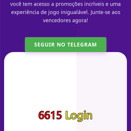
você tem acesso a promoções incríveis e uma
experiência de jogo inigualável. Junte-se aos
vencedores agora!
SEGUIR NO TELEGRAM