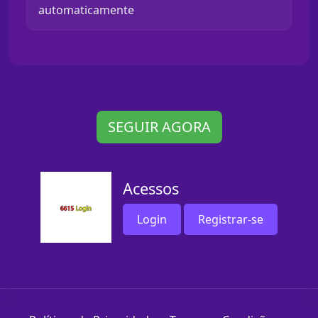
automaticamente
SEGUIR AGORA
Acessos
Login
Registrar-se