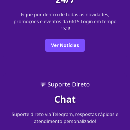
Fique por dentro de todas as novidades,
promoções e eventos da 6615 Login em tempo
real!
Ver Notícias
💬 Suporte Direto
Chat
Suporte direto via Telegram, respostas rápidas e
atendimento personalizado!