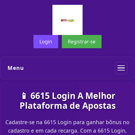
Login
Registrar-se
Menu
📱 6615 Login A Melhor
Plataforma de Apostas
Cadastre-se na 6615 Login para ganhar bônus no
cadastro e em cada recarga. Com a 6615 Login,