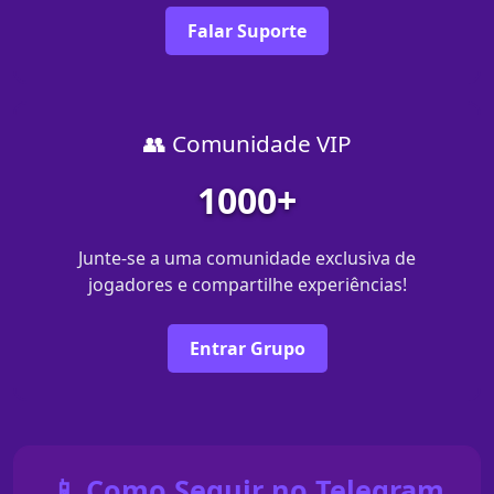
Falar Suporte
👥 Comunidade VIP
1000+
Junte-se a uma comunidade exclusiva de
jogadores e compartilhe experiências!
Entrar Grupo
📱 Como Seguir no Telegram