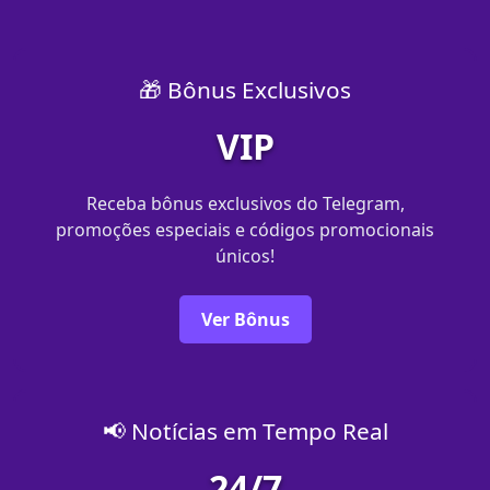
🎁 Bônus Exclusivos
VIP
Receba bônus exclusivos do Telegram,
promoções especiais e códigos promocionais
únicos!
Ver Bônus
📢 Notícias em Tempo Real
24/7