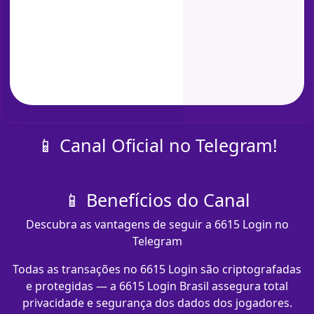
📱 Canal Oficial no Telegram!
📱 Benefícios do Canal
Descubra as vantagens de seguir a 6615 Login no
Telegram
Todas as transações no 6615 Login são criptografadas
e protegidas — a 6615 Login Brasil assegura total
privacidade e segurança dos dados dos jogadores.