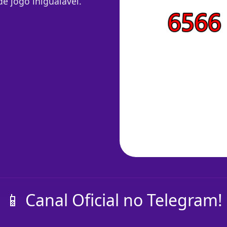
e jogo inigualável.
📱 Canal Oficial no Telegram!