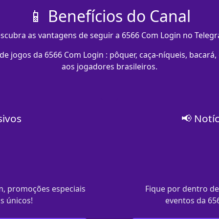
📱 Benefícios do Canal
scubra as vantagens de seguir a 6566 Com Login no Teleg
e jogos da 6566 Com Login : pôquer, caça-níqueis, bacará, 
aos jogadores brasileiros.
sivos
📢 Notí
m, promoções especiais
Fique por dentro d
s únicos!
eventos da 65