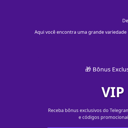
De
Aqui você encontra uma grande variedade d
🎁 Bônus Exclu
VIP
Receba bônus exclusivos do Telegra
e códigos promocionai