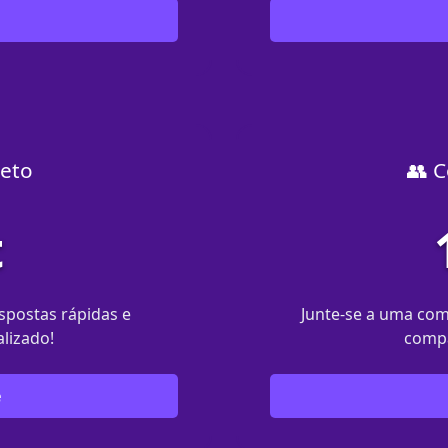
reto
👥 
t
espostas rápidas e
Junte-se a uma com
lizado!
compa
e