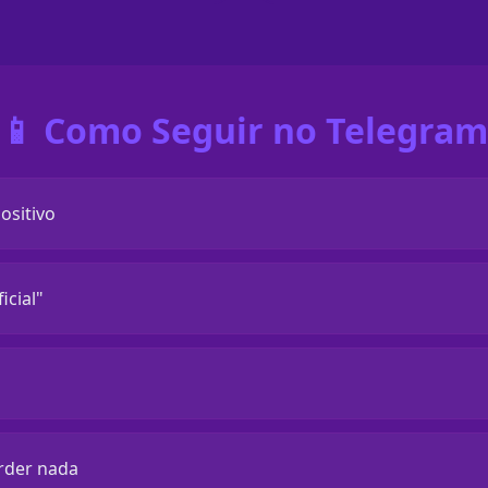
📱 Como Seguir no Telegram
ositivo
cial"
erder nada