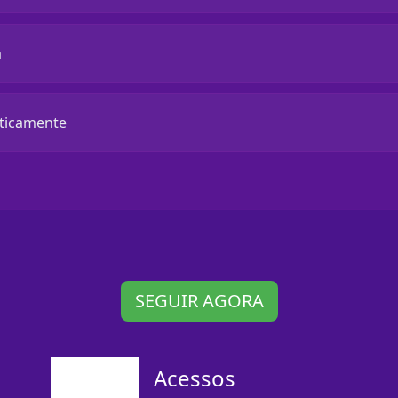
a
aticamente
SEGUIR AGORA
Acessos