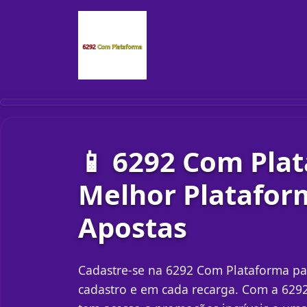
📱 6292 Com Pla
Melhor Platafor
Apostas
Cadastre-se na 6292 Com Plataforma p
cadastro e em cada recarga. Com a 629