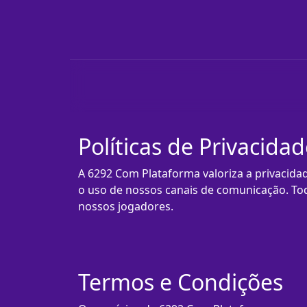
Políticas de Privacida
A 6292 Com Plataforma valoriza a privacid
o uso de nossos canais de comunicação. Tod
nossos jogadores.
Termos e Condições