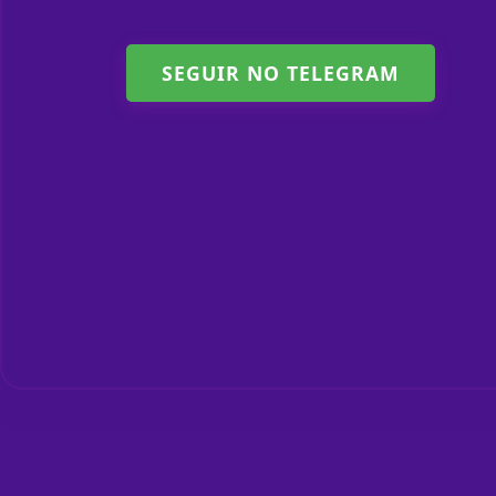
SEGUIR NO TELEGRAM