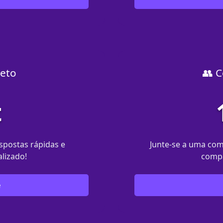
reto
👥 
t
espostas rápidas e
Junte-se a uma com
lizado!
compa
e