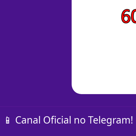
📱 Canal Oficial no Telegram!