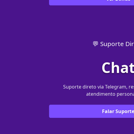
💬 Suporte Di
Cha
Suporte direto via Telegram, r
atendimento persona
Falar Suport