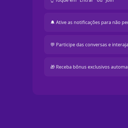
👆 Toque em "Entrar" ou "Join"
🔔 Ative as notificações para não p
💬 Participe das conversas e interaj
🎁 Receba bônus exclusivos autom