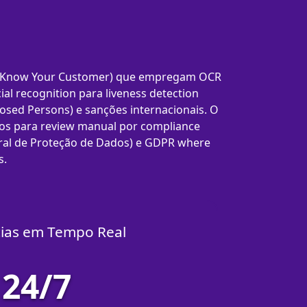
ronic Know Your Customer) que empregam OCR
al recognition para liveness detection
posed Persons) e sanções internacionais. O
dos para review manual por compliance
ral de Proteção de Dados) e GDPR where
s.
cias em Tempo Real
24/7