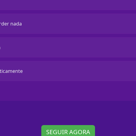
erder nada
a
aticamente
SEGUIR AGORA