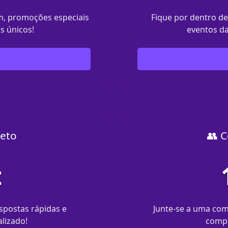
m, promoções especiais
Fique por dentro d
s únicos!
eventos d
reto
👥 
t
espostas rápidas e
Junte-se a uma com
lizado!
compa