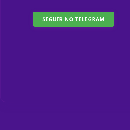
SEGUIR NO TELEGRAM