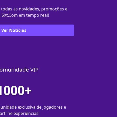
e todas as novidades, promoções e
a 5Xt.Com em tempo real!
Ver Notícias
Comunidade VIP
1000+
unidade exclusiva de jogadores e
rtilhe experiências!