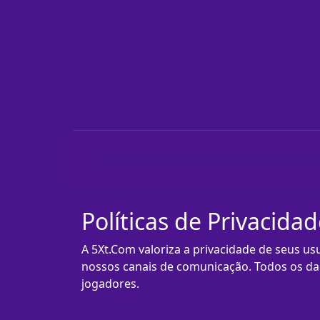
Políticas de Privacida
A 5Xt.Com valoriza a privacidade de seus u
nossos canais de comunicação. Todos os dad
jogadores.