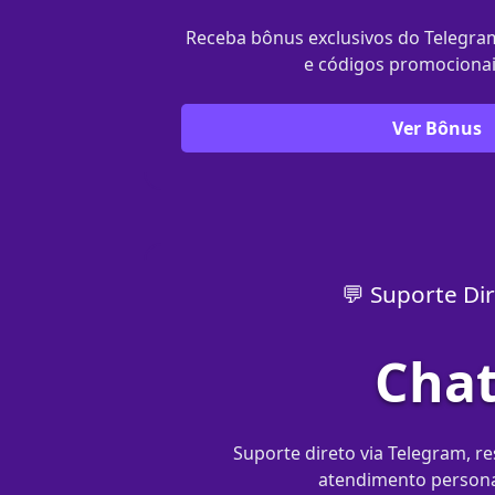
Receba bônus exclusivos do Telegra
e códigos promocionai
Ver Bônus
💬 Suporte Di
Cha
Suporte direto via Telegram, r
atendimento persona