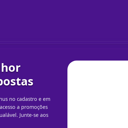
lhor
postas
nus no cadastro e em
 acesso a promoções
ualável. Junte-se aos