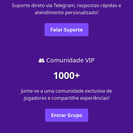
Suporte direto via Telegram, respostas rápidas e
atendimento personalizado!
Falar Suporte
👥 Comunidade VIP
1000+
Junte-se a uma comunidade exclusiva de
jogadores e compartilhe experiências!
Entrar Grupo