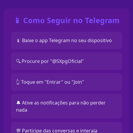
📱 Como Seguir no Telegram
📱 Baixe o app Telegram no seu dispositivo
🔍 Procure por "@5XpgOficial"
👆 Toque em "Entrar" ou "Join"
🔔 Ative as notificações para não perder
nada
💬 Participe das conversas e interaja