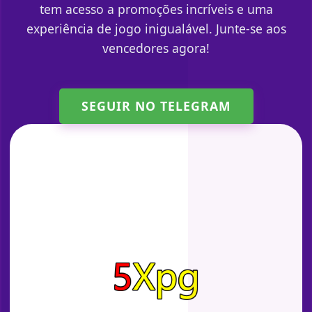
tem acesso a promoções incríveis e uma
experiência de jogo inigualável. Junte-se aos
vencedores agora!
SEGUIR NO TELEGRAM