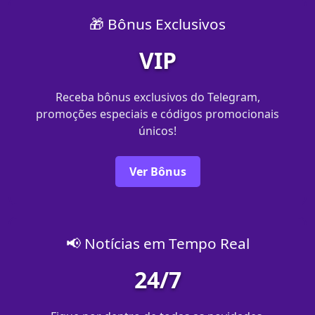
🎁 Bônus Exclusivos
VIP
Receba bônus exclusivos do Telegram,
promoções especiais e códigos promocionais
únicos!
Ver Bônus
📢 Notícias em Tempo Real
24/7