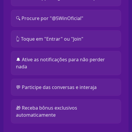
🔍 Procure por "@5WinOficial"
👆 Toque em "Entrar" ou "Join"
🔔 Ative as notificações para não perder
nada
💬 Participe das conversas e interaja
🎁 Receba bônus exclusivos
automaticamente