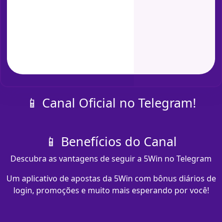
📱 Canal Oficial no Telegram!
📱 Benefícios do Canal
Descubra as vantagens de seguir a 5Win no Telegram
Um aplicativo de apostas da 5Win com bônus diários de
login, promoções e muito mais esperando por você!