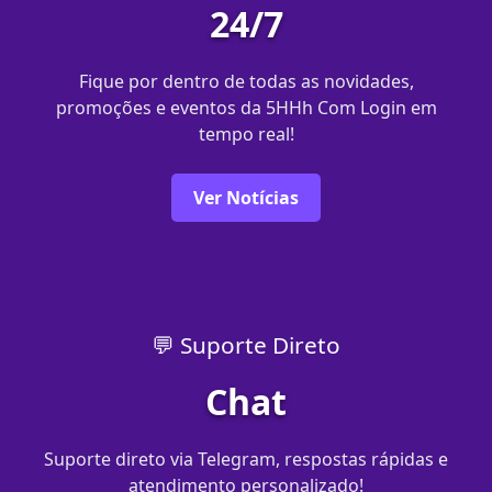
24/7
Fique por dentro de todas as novidades,
promoções e eventos da 5HHh Com Login em
tempo real!
Ver Notícias
💬 Suporte Direto
Chat
Suporte direto via Telegram, respostas rápidas e
atendimento personalizado!