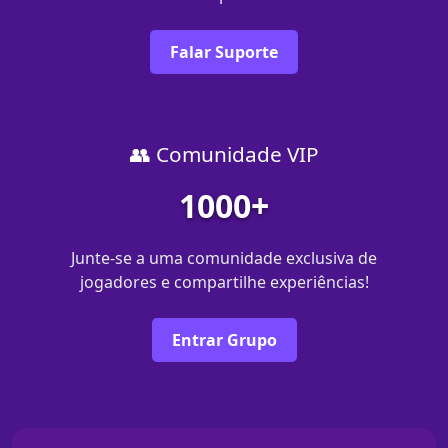
Falar Suporte
👥 Comunidade VIP
1000+
Junte-se a uma comunidade exclusiva de
jogadores e compartilhe experiências!
Entrar Grupo