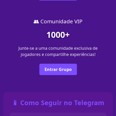
👥 Comunidade VIP
1000+
Junte-se a uma comunidade exclusiva de
jogadores e compartilhe experiências!
Entrar Grupo
📱 Como Seguir no Telegram