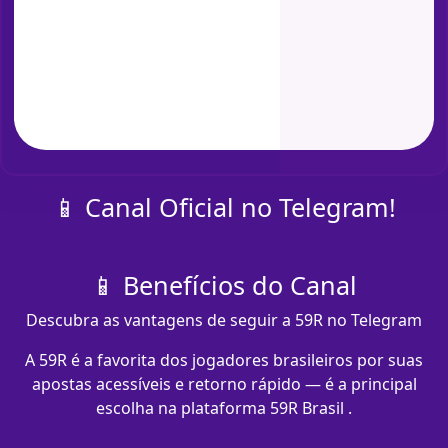
📱 Canal Oficial no Telegram!
📱 Benefícios do Canal
Descubra as vantagens de seguir a 59R no Telegram
A 59R é a favorita dos jogadores brasileiros por suas
apostas acessíveis e retorno rápido — é a principal
escolha na plataforma 59R Brasil .