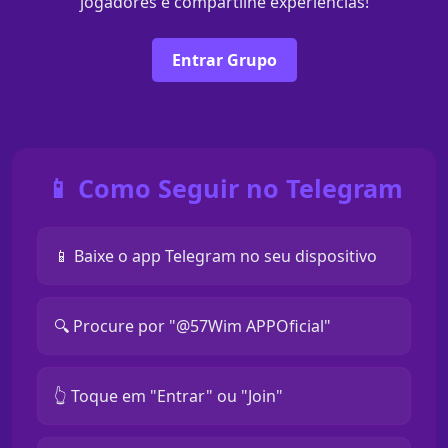
jogadores e compartilhe experiências!
Entrar Grupo
📱 Como Seguir no Telegram
📱 Baixe o app Telegram no seu dispositivo
🔍 Procure por "@57Wim APPOficial"
👆 Toque em "Entrar" ou "Join"