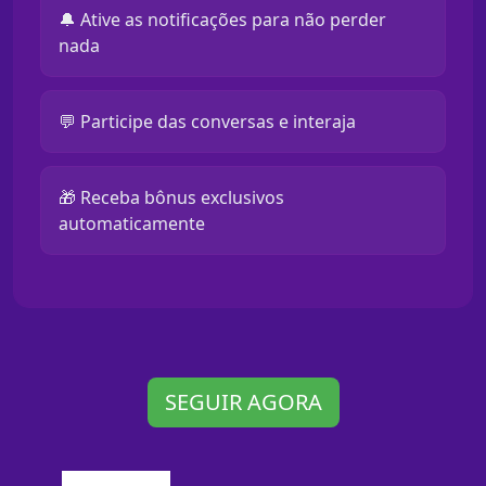
🔔 Ative as notificações para não perder
nada
💬 Participe das conversas e interaja
🎁 Receba bônus exclusivos
automaticamente
SEGUIR AGORA