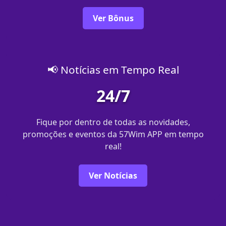
Ver Bônus
📢 Notícias em Tempo Real
24/7
Fique por dentro de todas as novidades,
promoções e eventos da 57Wim APP em tempo
real!
Ver Notícias