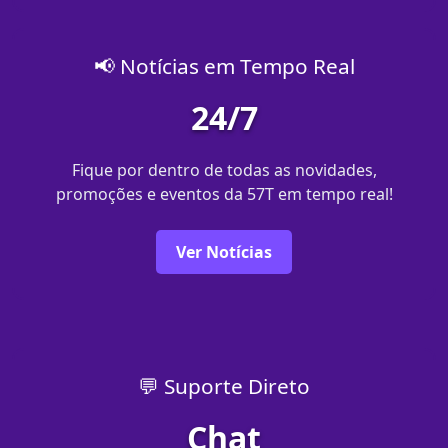
📢 Notícias em Tempo Real
24/7
Fique por dentro de todas as novidades,
promoções e eventos da 57T em tempo real!
Ver Notícias
💬 Suporte Direto
Chat