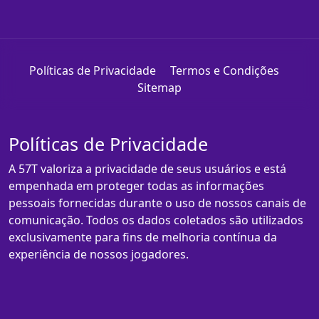
Políticas de Privacidade
Termos e Condições
Sitemap
Políticas de Privacidade
A 57T valoriza a privacidade de seus usuários e está
empenhada em proteger todas as informações
pessoais fornecidas durante o uso de nossos canais de
comunicação. Todos os dados coletados são utilizados
exclusivamente para fins de melhoria contínua da
experiência de nossos jogadores.