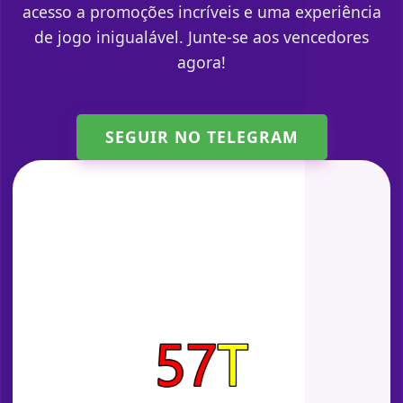
acesso a promoções incríveis e uma experiência
de jogo inigualável. Junte-se aos vencedores
agora!
SEGUIR NO TELEGRAM