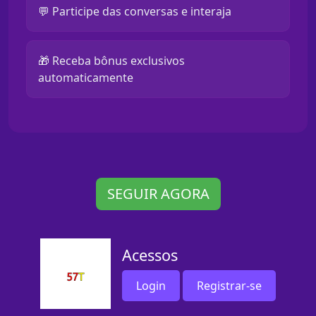
💬 Participe das conversas e interaja
🎁 Receba bônus exclusivos
automaticamente
SEGUIR AGORA
Acessos
Login
Registrar-se