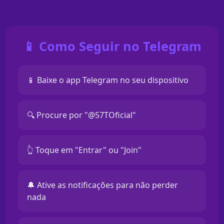
📱 Como Seguir no Telegram
📱 Baixe o app Telegram no seu dispositivo
🔍 Procure por "@57TOficial"
👆 Toque em "Entrar" ou "Join"
🔔 Ative as notificações para não perder
nada