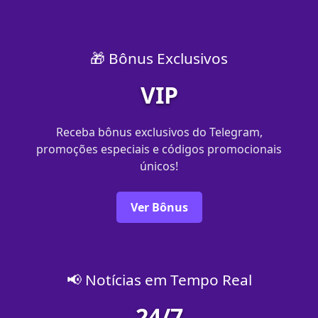
🎁 Bônus Exclusivos
VIP
Receba bônus exclusivos do Telegram,
promoções especiais e códigos promocionais
únicos!
Ver Bônus
📢 Notícias em Tempo Real
24/7