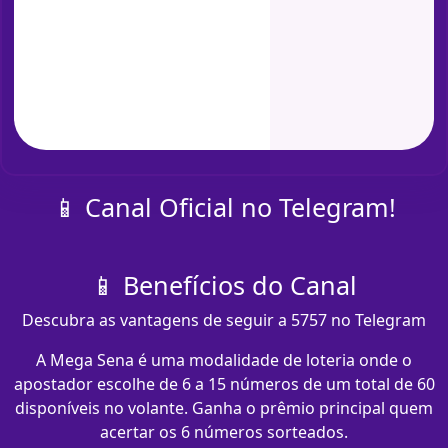
📱 Canal Oficial no Telegram!
📱 Benefícios do Canal
Descubra as vantagens de seguir a 5757 no Telegram
A Mega Sena é uma modalidade de loteria onde o
apostador escolhe de 6 a 15 números de um total de 60
disponíveis no volante. Ganha o prêmio principal quem
acertar os 6 números sorteados.