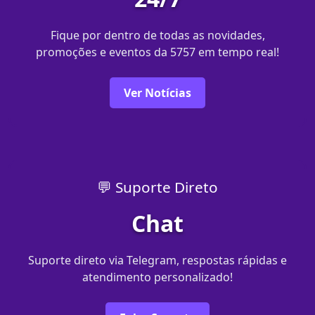
Fique por dentro de todas as novidades,
promoções e eventos da 5757 em tempo real!
Ver Notícias
💬 Suporte Direto
Chat
Suporte direto via Telegram, respostas rápidas e
atendimento personalizado!