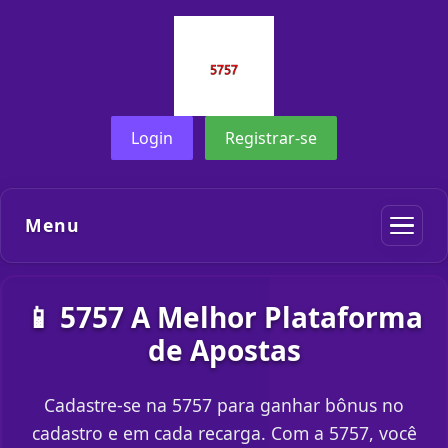
Login
Registrar-se
Menu
📱 5757 A Melhor Plataforma
de Apostas
Cadastre-se na 5757 para ganhar bônus no
cadastro e em cada recarga. Com a 5757, você