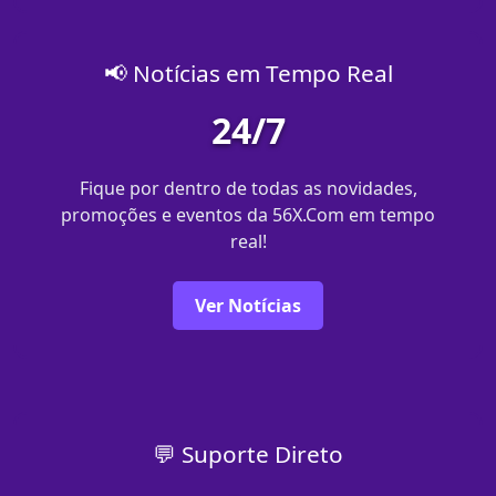
📢 Notícias em Tempo Real
24/7
Fique por dentro de todas as novidades,
promoções e eventos da 56X.Com em tempo
real!
Ver Notícias
💬 Suporte Direto