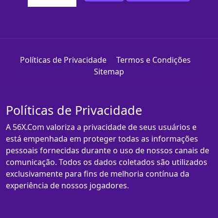
Políticas de Privacidade
Termos e Condições
Sitemap
Políticas de Privacidade
A 56X.Com valoriza a privacidade de seus usuários e
está empenhada em proteger todas as informações
pessoais fornecidas durante o uso de nossos canais de
comunicação. Todos os dados coletados são utilizados
exclusivamente para fins de melhoria contínua da
experiência de nossos jogadores.