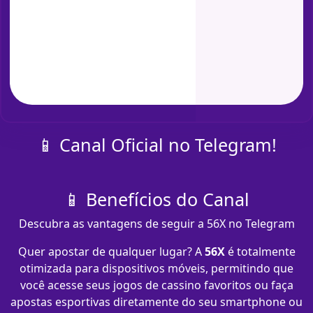
📱 Canal Oficial no Telegram!
📱 Benefícios do Canal
Descubra as vantagens de seguir a 56X no Telegram
Quer apostar de qualquer lugar? A
56X
é totalmente
otimizada para dispositivos móveis, permitindo que
você acesse seus jogos de cassino favoritos ou faça
apostas esportivas diretamente do seu smartphone ou