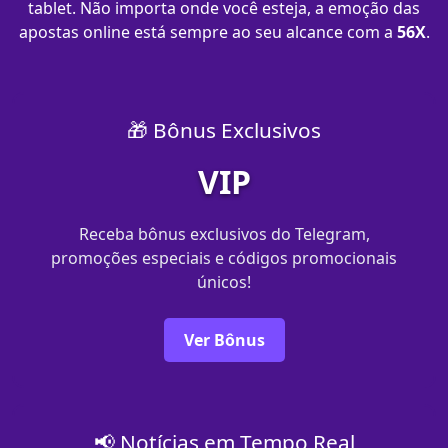
tablet. Não importa onde você esteja, a emoção das
apostas online está sempre ao seu alcance com a
56X
.
🎁 Bônus Exclusivos
VIP
Receba bônus exclusivos do Telegram,
promoções especiais e códigos promocionais
únicos!
Ver Bônus
📢 Notícias em Tempo Real