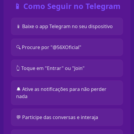
📱 Como Seguir no Telegram
📱 Baixe o app Telegram no seu dispositivo
🔍 Procure por "@56XOficial"
👆 Toque em "Entrar" ou "Join"
🔔 Ative as notificações para não perder
nada
💬 Participe das conversas e interaja