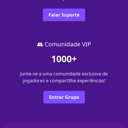
Falar Suporte
👥 Comunidade VIP
1000+
Junte-se a uma comunidade exclusiva de
jogadores e compartilhe experiências!
Entrar Grupo