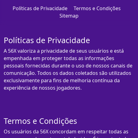
Políticas de Privacidade
Termos e Condições
Sitemap
Políticas de Privacidade
A 56X valoriza a privacidade de seus usuários e está
empenhada em proteger todas as informações
pessoais fornecidas durante o uso de nossos canais de
comunicação. Todos os dados coletados são utilizados
exclusivamente para fins de melhoria contínua da
experiência de nossos jogadores.
Termos e Condições
Os usuários da 56X concordam em respeitar todas as