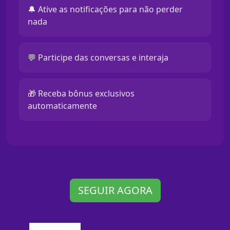
🔔 Ative as notificações para não perder
nada
💬 Participe das conversas e interaja
🎁 Receba bônus exclusivos
automaticamente
SEGUIR AGORA