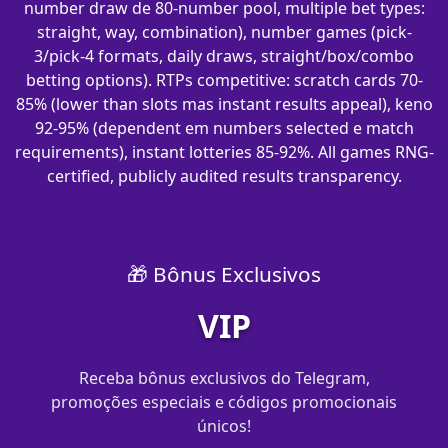
number draw de 80-number pool, multiple bet types:
straight, way, combination), number games (pick-
3/pick-4 formats, daily draws, straight/box/combo
betting options). RTPs competitive: scratch cards 70-
85% (lower than slots mas instant results appeal), keno
92-95% (dependent em numbers selected e match
requirements), instant lotteries 85-92%. All games RNG-
certified, publicly audited results transparency.
🎁 Bônus Exclusivos
VIP
Receba bônus exclusivos do Telegram,
promoções especiais e códigos promocionais
únicos!