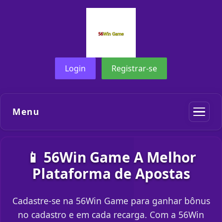
Login
Registrar-se
Menu
📱 56Win Game A Melhor
Plataforma de Apostas
Cadastre-se na 56Win Game para ganhar bônus
no cadastro e em cada recarga. Com a 56Win