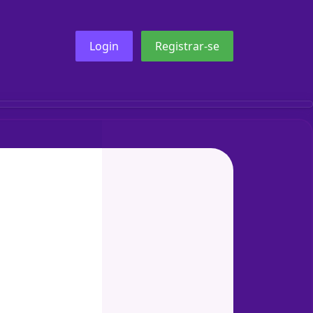
Login
Registrar-se