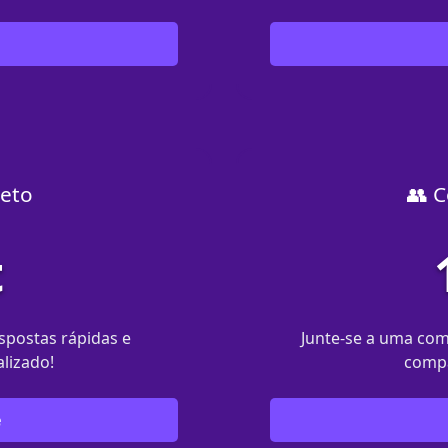
reto
👥 
t
espostas rápidas e
Junte-se a uma com
lizado!
compa
e