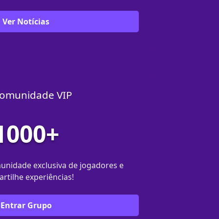
Ver Notícias
Comunidade VIP
1000+
unidade exclusiva de jogadores e
rtilhe experiências!
Entrar Grupo