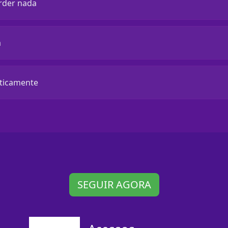
erder nada
a
aticamente
SEGUIR AGORA