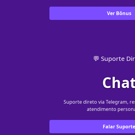
Ver Bônus
💬 Suporte Di
Cha
Suporte direto via Telegram, r
atendimento persona
Falar Suport