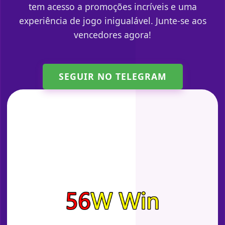
tem acesso a promoções incríveis e uma
experiência de jogo inigualável. Junte-se aos
vencedores agora!
SEGUIR NO TELEGRAM