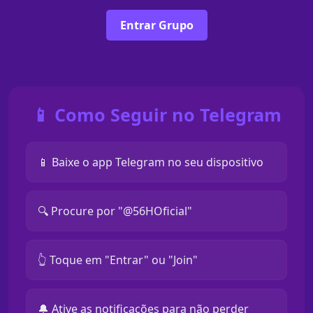
Entrar Grupo
📱 Como Seguir no Telegram
📱 Baixe o app Telegram no seu dispositivo
🔍 Procure por "@56HOficial"
👆 Toque em "Entrar" ou "Join"
🔔 Ative as notificações para não perder