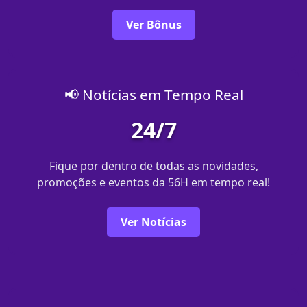
Ver Bônus
📢 Notícias em Tempo Real
24/7
Fique por dentro de todas as novidades,
promoções e eventos da 56H em tempo real!
Ver Notícias