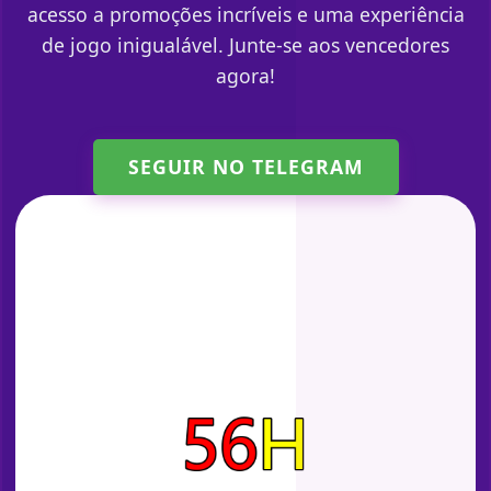
acesso a promoções incríveis e uma experiência
de jogo inigualável. Junte-se aos vencedores
agora!
SEGUIR NO TELEGRAM