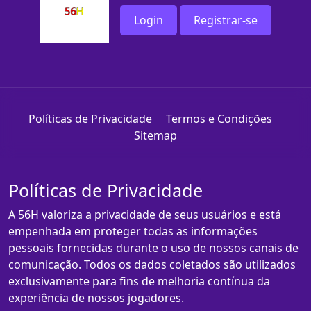
Login
Registrar-se
Políticas de Privacidade
Termos e Condições
Sitemap
Políticas de Privacidade
A 56H valoriza a privacidade de seus usuários e está
empenhada em proteger todas as informações
pessoais fornecidas durante o uso de nossos canais de
comunicação. Todos os dados coletados são utilizados
exclusivamente para fins de melhoria contínua da
experiência de nossos jogadores.