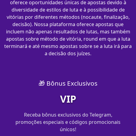
oferece oportunidades únicas de apostas devido à
diversidade de estilos de luta e à possibilidade de
vitórias por diferentes métodos (nocaute, finalização,
decisão). Nossa plataforma oferece apostas que
incluem não apenas resultados de lutas, mas também
apostas sobre método de vitória, round em que a luta
terminará e até mesmo apostas sobre se a luta irá para
a decisão dos juízes.
🎁 Bônus Exclusivos
VIP
Receba bônus exclusivos do Telegram,
promoções especiais e códigos promocionais
únicos!