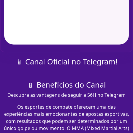
📱 Canal Oficial no Telegram!
📱 Benefícios do Canal
Descubra as vantagens de seguir a 56H no Telegram
Os esportes de combate oferecem uma das
experiências mais emocionantes de apostas esportivas,
com resultados que podem ser determinados por um
único golpe ou movimento. O MMA (Mixed Martial Arts)