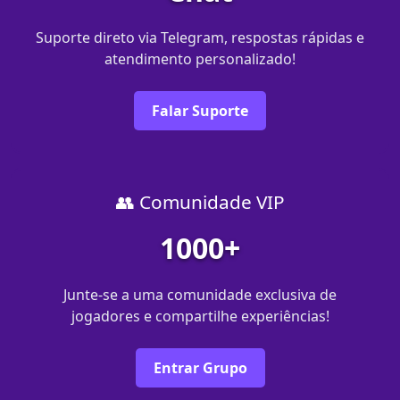
Suporte direto via Telegram, respostas rápidas e
atendimento personalizado!
Falar Suporte
👥 Comunidade VIP
1000+
Junte-se a uma comunidade exclusiva de
jogadores e compartilhe experiências!
Entrar Grupo