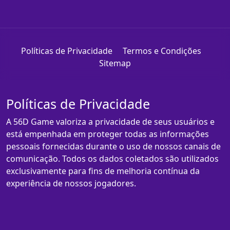
Políticas de Privacidade
Termos e Condições
Sitemap
Políticas de Privacidade
A 56D Game valoriza a privacidade de seus usuários e
está empenhada em proteger todas as informações
pessoais fornecidas durante o uso de nossos canais de
comunicação. Todos os dados coletados são utilizados
exclusivamente para fins de melhoria contínua da
experiência de nossos jogadores.