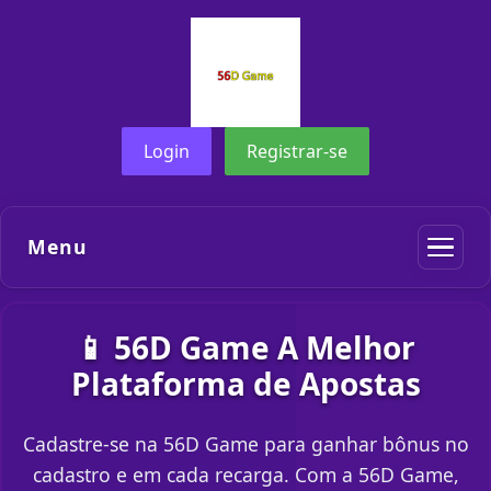
Login
Registrar-se
Menu
📱 56D Game A Melhor
Plataforma de Apostas
Cadastre-se na 56D Game para ganhar bônus no
cadastro e em cada recarga. Com a 56D Game,