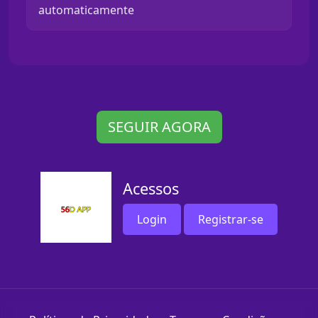
automaticamente
SEGUIR AGORA
Acessos
Login
Registrar-se