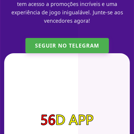
tem acesso a promoções incríveis e uma
experiência de jogo inigualável. Junte-se aos
vencedores agora!
SEGUIR NO TELEGRAM