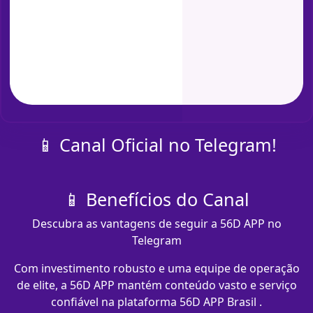
📱 Canal Oficial no Telegram!
📱 Benefícios do Canal
Descubra as vantagens de seguir a 56D APP no
Telegram
Com investimento robusto e uma equipe de operação
de elite, a 56D APP mantém conteúdo vasto e serviço
confiável na plataforma 56D APP Brasil .