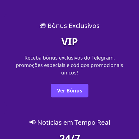
🎁 Bônus Exclusivos
VIP
Receba bônus exclusivos do Telegram,
promoções especiais e códigos promocionais
únicos!
Ver Bônus
📢 Notícias em Tempo Real
24/7