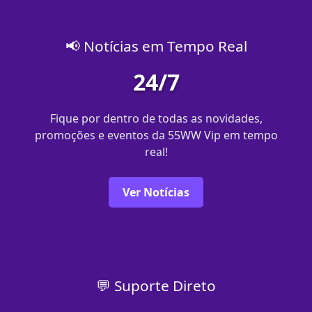
📢 Notícias em Tempo Real
24/7
Fique por dentro de todas as novidades,
promoções e eventos da 55WW Vip em tempo
real!
Ver Notícias
💬 Suporte Direto