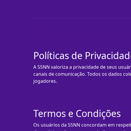
Políticas de Privacida
A 55NN valoriza a privacidade de seus usu
canais de comunicação. Todos os dados cole
jogadores.
Termos e Condições
Os usuários da 55NN concordam em respeita