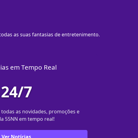
odas as suas fantasias de entretenimento.
cias em Tempo Real
24/7
e todas as novidades, promoções e
da 55NN em tempo real!
Ver Notícias