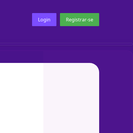
Login
Registrar-se