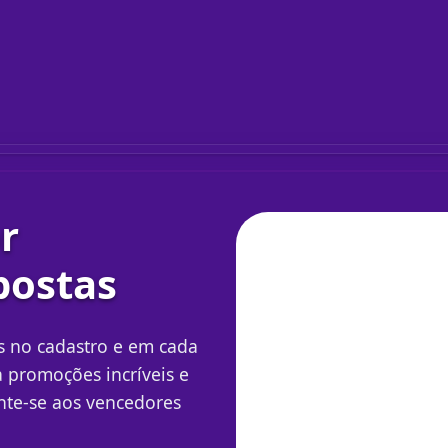
r
postas
 no cadastro e em cada
 promoções incríveis e
unte-se aos vencedores