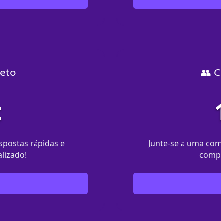
reto
👥 
t
espostas rápidas e
Junte-se a uma com
lizado!
compa
e