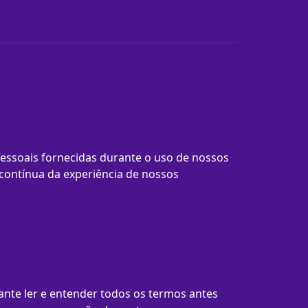
essoais fornecidas durante o uso de nossos
 contínua da experiência de nossos
nte ler e entender todos os termos antes