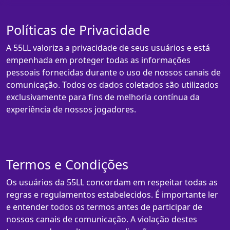
Políticas de Privacidade
A 55LL valoriza a privacidade de seus usuários e está
empenhada em proteger todas as informações
pessoais fornecidas durante o uso de nossos canais de
comunicação. Todos os dados coletados são utilizados
exclusivamente para fins de melhoria contínua da
experiência de nossos jogadores.
Termos e Condições
Os usuários da 55LL concordam em respeitar todas as
regras e regulamentos estabelecidos. É importante ler
e entender todos os termos antes de participar de
nossos canais de comunicação. A violação destes