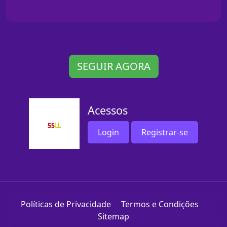
SEGUIR AGORA
Acessos
Login
Registrar-se
Políticas de Privacidade
Termos e Condições
Sitemap