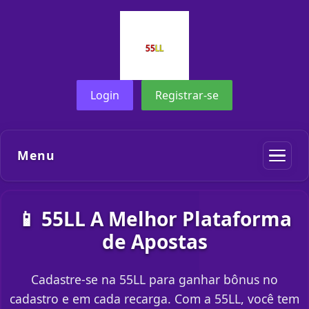
Login
Registrar-se
Menu
📱 55LL A Melhor Plataforma
de Apostas
Cadastre-se na 55LL para ganhar bônus no
cadastro e em cada recarga. Com a 55LL, você tem