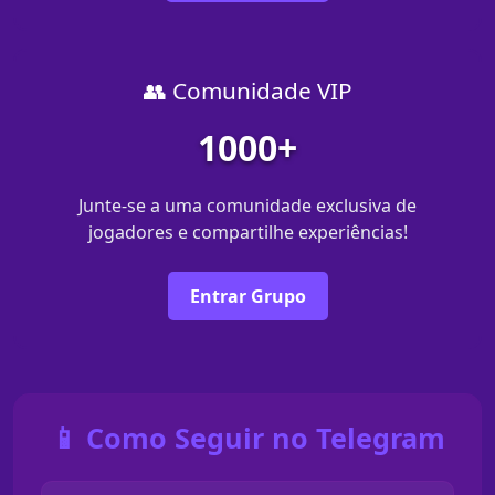
👥 Comunidade VIP
1000+
Junte-se a uma comunidade exclusiva de
jogadores e compartilhe experiências!
Entrar Grupo
📱 Como Seguir no Telegram