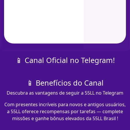
📱 Canal Oficial no Telegram!
📱 Benefícios do Canal
Descubra as vantagens de seguir a 55LL no Telegram
Com presentes incríveis para novos e antigos usuários,
a 55LL oferece recompensas por tarefas — complete
missões e ganhe bônus elevados da 55LL Brasil !