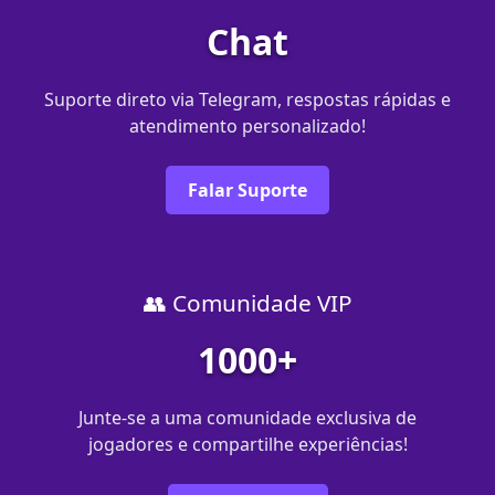
Chat
Suporte direto via Telegram, respostas rápidas e
atendimento personalizado!
Falar Suporte
👥 Comunidade VIP
1000+
Junte-se a uma comunidade exclusiva de
jogadores e compartilhe experiências!