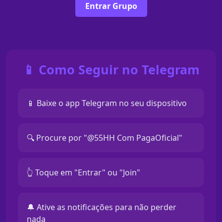
Entrar Grupo
📱 Como Seguir no Telegram
📱 Baixe o app Telegram no seu dispositivo
🔍 Procure por "@55HH Com PagaOficial"
👆 Toque em "Entrar" ou "Join"
🔔 Ative as notificações para não perder
nada