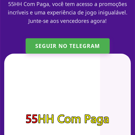
55HH Com Paga, você tem acesso a promoções
incríveis e uma experiência de jogo inigualável.
Junte-se aos vencedores agora!
SEGUIR NO TELEGRAM