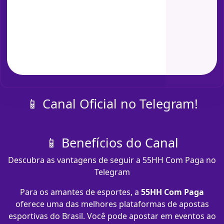
📱 Canal Oficial no Telegram!
📱 Benefícios do Canal
Descubra as vantagens de seguir a 55HH Com Paga no
Telegram
Para os amantes de esportes, a
55HH Com Paga
oferece uma das melhores plataformas de apostas
esportivas do Brasil. Você pode apostar em eventos ao