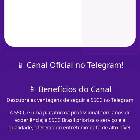
📱 Canal Oficial no Telegram!
📱 Benefícios do Canal
Descubra as vantagens de seguir a 55CC no Telegram
A 55CC é uma plataforma profissional com anos de
experiência; a 55CC Brasil prioriza o serviço e a
qualidade, oferecendo entretenimento de alto nível.