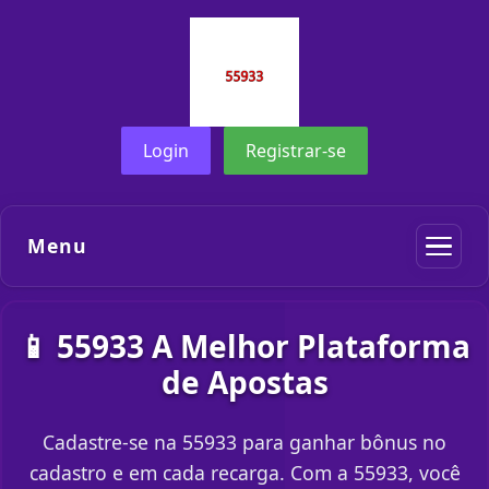
Login
Registrar-se
Menu
📱 55933 A Melhor Plataforma
de Apostas
Cadastre-se na 55933 para ganhar bônus no
cadastro e em cada recarga. Com a 55933, você