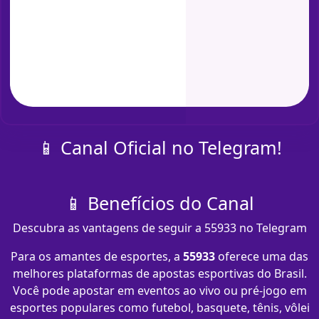
📱 Canal Oficial no Telegram!
📱 Benefícios do Canal
Descubra as vantagens de seguir a 55933 no Telegram
Para os amantes de esportes, a
55933
oferece uma das
melhores plataformas de apostas esportivas do Brasil.
Você pode apostar em eventos ao vivo ou pré-jogo em
esportes populares como futebol, basquete, tênis, vôlei