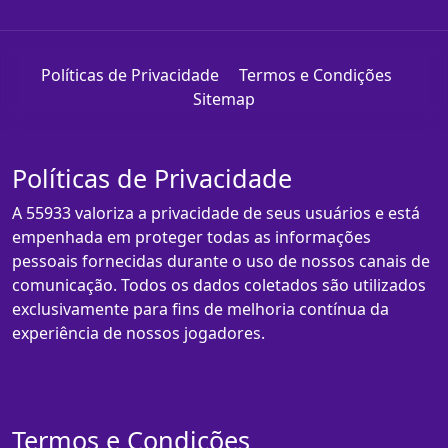
Políticas de Privacidade
Termos e Condições
Sitemap
Políticas de Privacidade
A 55933 valoriza a privacidade de seus usuários e está
empenhada em proteger todas as informações
pessoais fornecidas durante o uso de nossos canais de
comunicação. Todos os dados coletados são utilizados
exclusivamente para fins de melhoria contínua da
experiência de nossos jogadores.
Termos e Condições