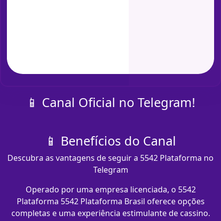
📱 Canal Oficial no Telegram!
📱 Benefícios do Canal
Descubra as vantagens de seguir a 5542 Plataforma no
Telegram
Operado por uma empresa licenciada, o 5542
Plataforma 5542 Plataforma Brasil oferece opções
completas e uma experiência estimulante de cassino.