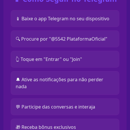
📱 Baixe o app Telegram no seu dispositivo
🔍 Procure por "@5542 PlataformaOficial"
👆 Toque em "Entrar" ou "Join"
🔔 Ative as notificações para não perder
nada
💬 Participe das conversas e interaja
🎁 Receba bônus exclusivos