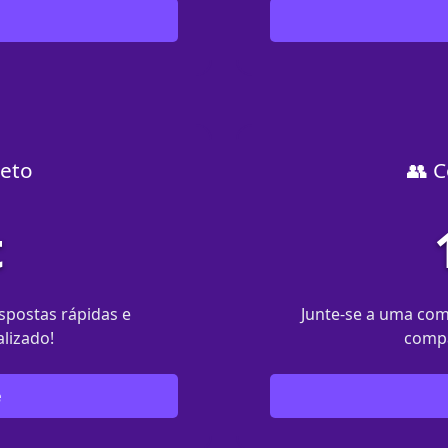
reto
👥 
t
espostas rápidas e
Junte-se a uma com
lizado!
compa
e