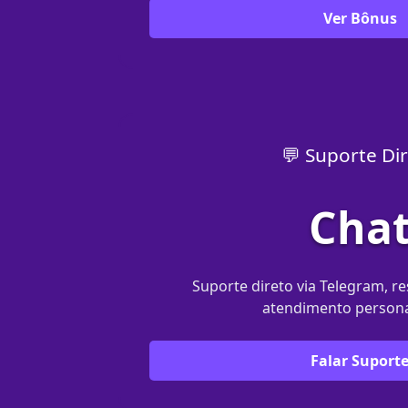
Ver Bônus
💬 Suporte Di
Cha
Suporte direto via Telegram, r
atendimento persona
Falar Suport