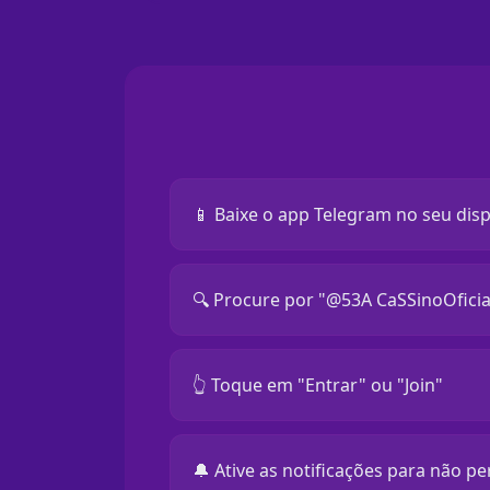
📱 Baixe o app Telegram no seu disp
🔍 Procure por "@53A CaSSinoOficia
👆 Toque em "Entrar" ou "Join"
🔔 Ative as notificações para não p