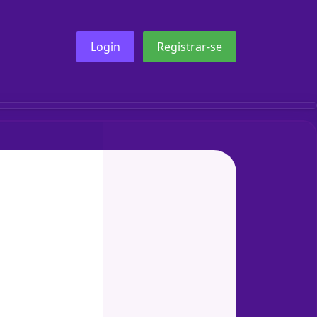
Login
Registrar-se