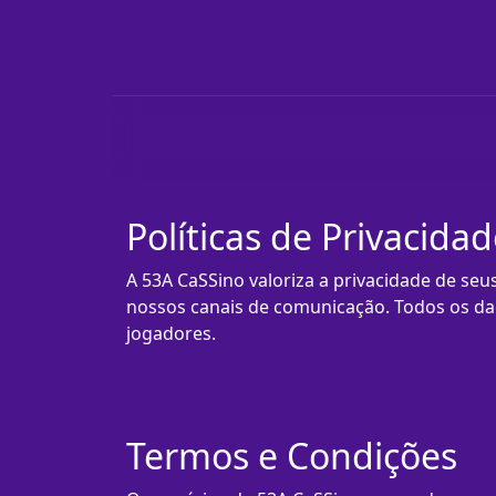
Políticas de Privacida
A 53A CaSSino valoriza a privacidade de se
nossos canais de comunicação. Todos os dad
jogadores.
Termos e Condições