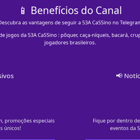
📱 Benefícios do Canal
Descubra as vantagens de seguir a 53A CaSSino no Telegra
 jogos da 53A CaSSino : pôquer, caça-níqueis, bacará, cru
jogadores brasileiros.
sivos
📢 Notí
m, promoções especiais
Fique por dentro d
s únicos!
eventos da 