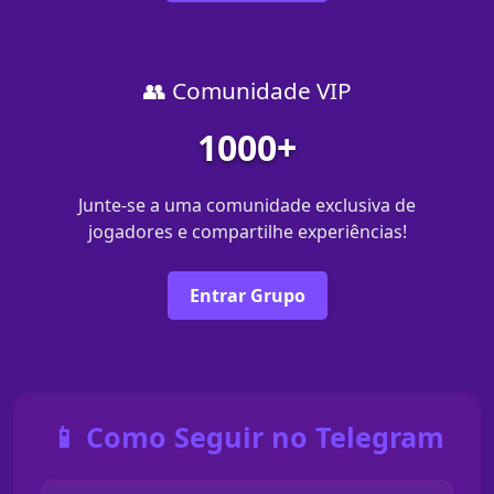
👥 Comunidade VIP
1000+
Junte-se a uma comunidade exclusiva de
jogadores e compartilhe experiências!
Entrar Grupo
📱 Como Seguir no Telegram