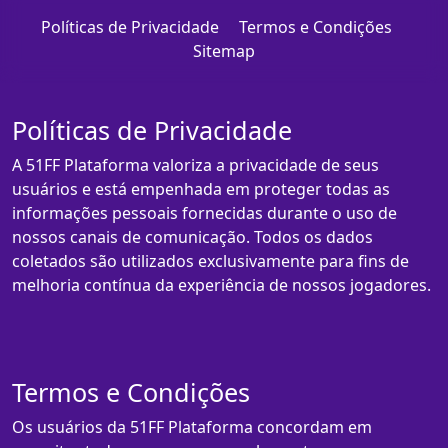
Políticas de Privacidade
Termos e Condições
Sitemap
Políticas de Privacidade
A 51FF Plataforma valoriza a privacidade de seus
usuários e está empenhada em proteger todas as
informações pessoais fornecidas durante o uso de
nossos canais de comunicação. Todos os dados
coletados são utilizados exclusivamente para fins de
melhoria contínua da experiência de nossos jogadores.
Termos e Condições
Os usuários da 51FF Plataforma concordam em