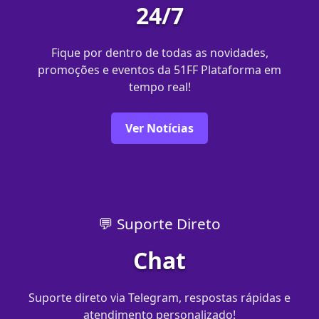
24/7
Fique por dentro de todas as novidades,
promoções e eventos da 51FF Plataforma em
tempo real!
Ver Notícias
💬 Suporte Direto
Chat
Suporte direto via Telegram, respostas rápidas e
atendimento personalizado!