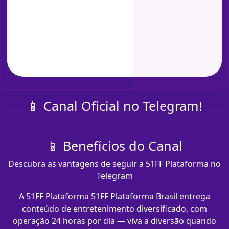
📱 Canal Oficial no Telegram!
📱 Benefícios do Canal
Descubra as vantagens de seguir a 51FF Plataforma no
Telegram
A 51FF Plataforma 51FF Plataforma Brasil entrega
conteúdo de entretenimento diversificado, com
operação 24 horas por dia — viva a diversão quando