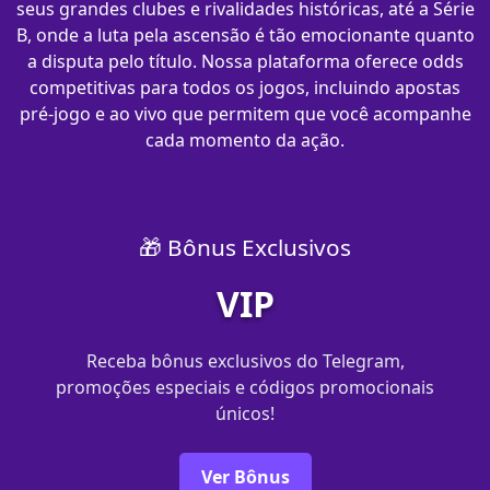
seus grandes clubes e rivalidades históricas, até a Série
B, onde a luta pela ascensão é tão emocionante quanto
a disputa pelo título. Nossa plataforma oferece odds
competitivas para todos os jogos, incluindo apostas
pré-jogo e ao vivo que permitem que você acompanhe
cada momento da ação.
🎁 Bônus Exclusivos
VIP
Receba bônus exclusivos do Telegram,
promoções especiais e códigos promocionais
únicos!
Ver Bônus