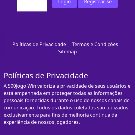
Login
Registrar-se
Políticas de Privacidade
Termos e Condições
Sitemap
Políticas de Privacidade
A 500Jogo Win valoriza a privacidade de seus usuários e
está empenhada em proteger todas as informações
pessoais fornecidas durante o uso de nossos canais de
comunicação. Todos os dados coletados são utilizados
exclusivamente para fins de melhoria contínua da
experiência de nossos jogadores.