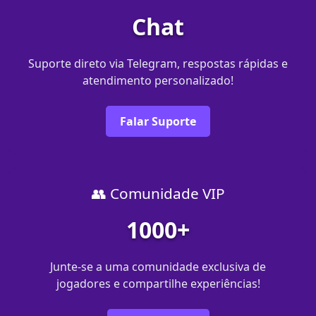
Chat
Suporte direto via Telegram, respostas rápidas e
atendimento personalizado!
Falar Suporte
👥 Comunidade VIP
1000+
Junte-se a uma comunidade exclusiva de
jogadores e compartilhe experiências!