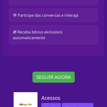
💬 Participe das conversas e interaja
🎁 Receba bônus exclusivos
automaticamente
SEGUIR AGORA
Acessos