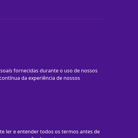
ssoais fornecidas durante o uso de nossos
 contínua da experiência de nossos
te ler e entender todos os termos antes de