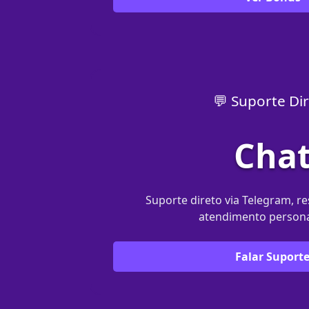
💬 Suporte Di
Cha
Suporte direto via Telegram, r
atendimento persona
Falar Suport