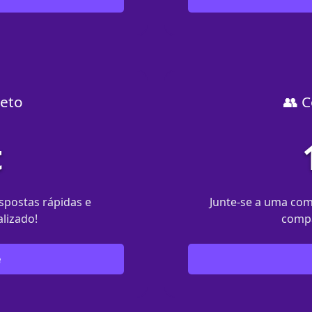
reto
👥 
t
espostas rápidas e
Junte-se a uma com
lizado!
compa
e