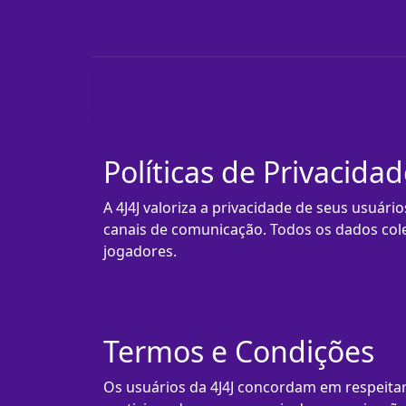
Políticas de Privacida
A 4J4J valoriza a privacidade de seus usuá
canais de comunicação. Todos os dados cole
jogadores.
Termos e Condições
Os usuários da 4J4J concordam em respeitar