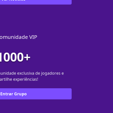
Comunidade VIP
1000+
unidade exclusiva de jogadores e
rtilhe experiências!
Entrar Grupo