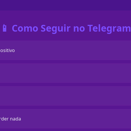
📱 Como Seguir no Telegram
ositivo
erder nada