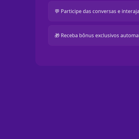
💬 Participe das conversas e interaj
🎁 Receba bônus exclusivos autom