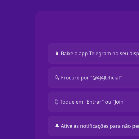
📱 Baixe o app Telegram no seu disp
🔍 Procure por "@4J4JOficial"
👆 Toque em "Entrar" ou "Join"
🔔 Ative as notificações para não p