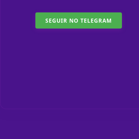
SEGUIR NO TELEGRAM