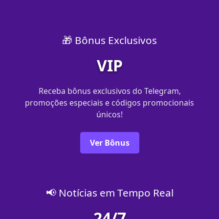
🎁 Bônus Exclusivos
VIP
Receba bônus exclusivos do Telegram,
promoções especiais e códigos promocionais
únicos!
Ver Bônus
📢 Notícias em Tempo Real
24/7