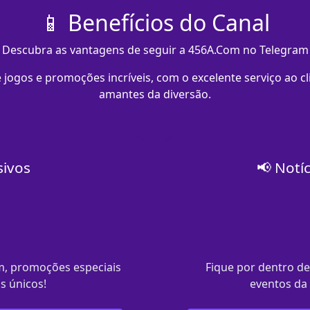
📱 Benefícios do Canal
Descubra as vantagens de seguir a 456A.Com no Telegram
jogos e promoções incríveis, com o excelente serviço ao c
amantes da diversão.
sivos
📢 Notí
m, promoções especiais
Fique por dentro d
s únicos!
eventos da