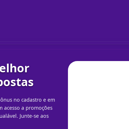
elhor
postas
bônus no cadastro e em
em acesso a promoções
ualável. Junte-se aos