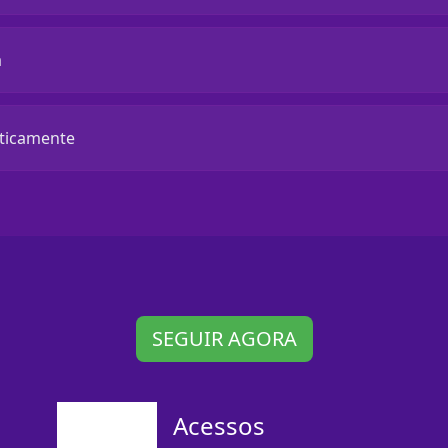
a
aticamente
SEGUIR AGORA
Acessos