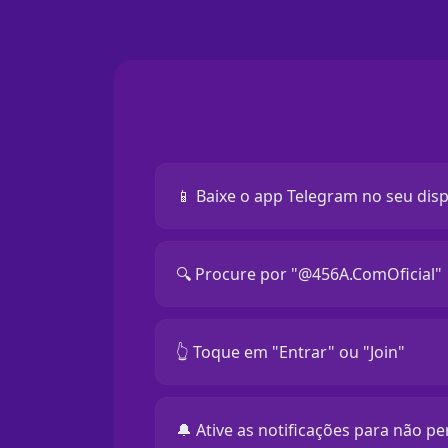
📱 Baixe o app Telegram no seu disp
🔍 Procure por "@456A.ComOficial"
👆 Toque em "Entrar" ou "Join"
🔔 Ative as notificações para não p