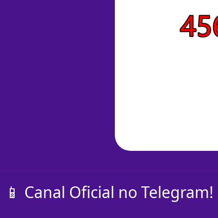
📱 Canal Oficial no Telegram!