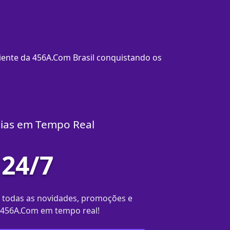
liente da 456A.Com Brasil conquistando os
cias em Tempo Real
24/7
e todas as novidades, promoções e
 456A.Com em tempo real!