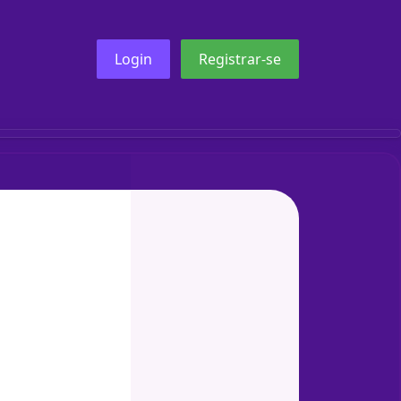
Login
Registrar-se