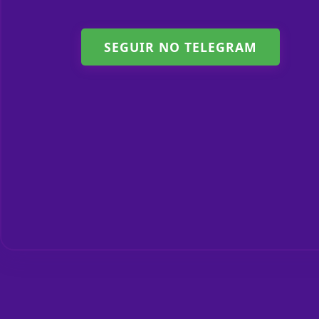
SEGUIR NO TELEGRAM