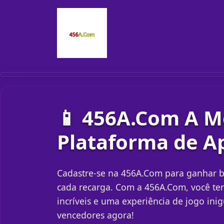
📱 456A.Com A M
Plataforma de A
Cadastre-se na 456A.Com para ganhar 
cada recarga. Com a 456A.Com, você t
incríveis e uma experiência de jogo inig
vencedores agora!