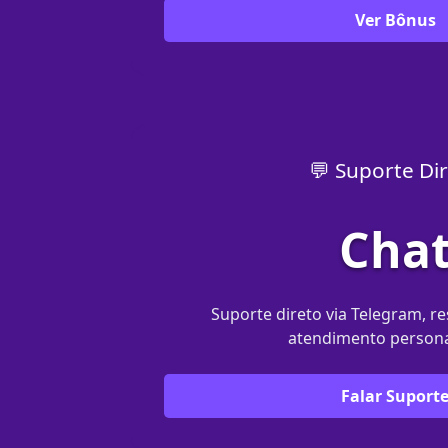
Ver Bônus
💬 Suporte Di
Cha
Suporte direto via Telegram, r
atendimento persona
Falar Suport