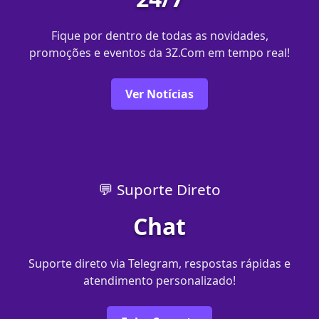
Fique por dentro de todas as novidades,
promoções e eventos da 3Z.Com em tempo real!
Ver Notícias
💬 Suporte Direto
Chat
Suporte direto via Telegram, respostas rápidas e
atendimento personalizado!