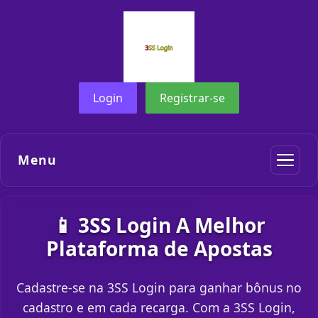
Login
Registrar-se
Menu
📱 3SS Login A Melhor
Plataforma de Apostas
Cadastre-se na 3SS Login para ganhar bônus no
cadastro e em cada recarga. Com a 3SS Login,