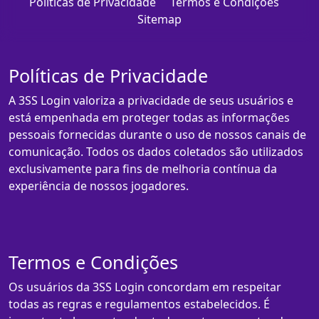
Políticas de Privacidade
Termos e Condições
Sitemap
Políticas de Privacidade
A 3SS Login valoriza a privacidade de seus usuários e
está empenhada em proteger todas as informações
pessoais fornecidas durante o uso de nossos canais de
comunicação. Todos os dados coletados são utilizados
exclusivamente para fins de melhoria contínua da
experiência de nossos jogadores.
Termos e Condições
Os usuários da 3SS Login concordam em respeitar
todas as regras e regulamentos estabelecidos. É