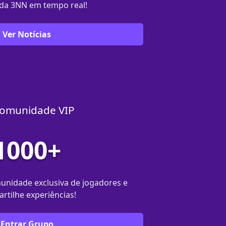
da 3NN em tempo real!
Ver Notícias
Comunidade VIP
1000+
unidade exclusiva de jogadores e
rtilhe experiências!
Entrar Grupo