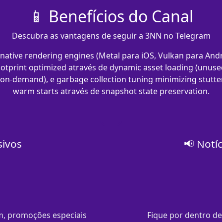
📱 Benefícios do Canal
Descubra as vantagens de seguir a 3NN no Telegram
ative rendering engines (Metal para iOS, Vulkan para Andr
otprint optimized através de dynamic asset loading (unuse
 on-demand), e garbage collection tuning minimizing stutter
warm starts através de snapshot state preservation.
sivos
📢 Notí
m, promoções especiais
Fique por dentro d