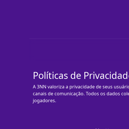
Políticas de Privacida
A 3NN valoriza a privacidade de seus usuá
canais de comunicação. Todos os dados cole
jogadores.