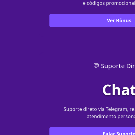
e códigos promocionai
Ver Bônus
💬 Suporte Di
Cha
Suporte direto via Telegram, r
atendimento persona
Falar Suport