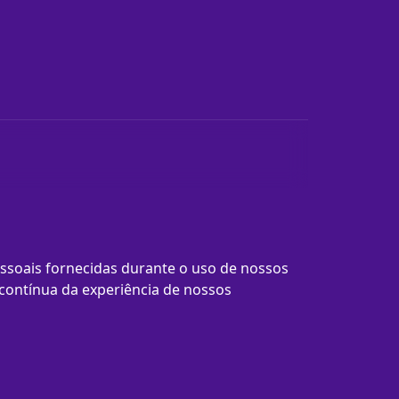
ssoais fornecidas durante o uso de nossos
 contínua da experiência de nossos