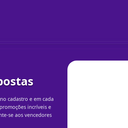
postas
no cadastro e em cada
promoções incríveis e
unte-se aos vencedores