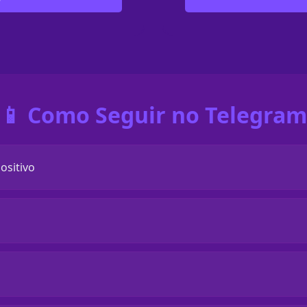
📱 Como Seguir no Telegram
ositivo