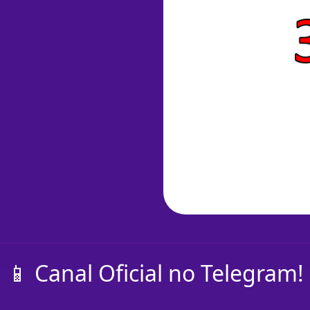
📱 Canal Oficial no Telegram!