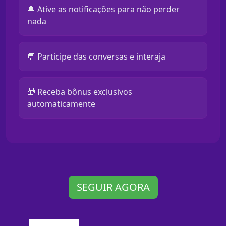
🔔 Ative as notificações para não perder
nada
💬 Participe das conversas e interaja
🎁 Receba bônus exclusivos
automaticamente
SEGUIR AGORA