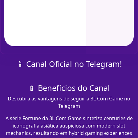
📱 Canal Oficial no Telegram!
📱 Benefícios do Canal
Descubra as vantagens de seguir a 3L Com Game no
Telegram
A série Fortune da 3L Com Game sintetiza centuries de
iconografia asiática auspiciosa com modern slot
mechanics, resultando em hybrid gaming experiences