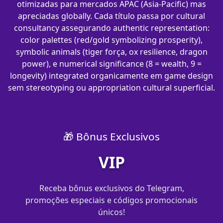
otimizadas para mercados APAC (Asia-Pacific) mas
apreciadas globally. Cada título passa por cultural
consultancy assegurando authentic representation:
color palettes (red/gold symbolizing prosperity),
symbolic animals (tiger força, ox resilience, dragon
power), e numerical significance (8 = wealth, 9 =
longevity) integrated organicamente em game design
sem stereotyping ou appropriation cultural superficial.
🎁 Bônus Exclusivos
VIP
Receba bônus exclusivos do Telegram,
promoções especiais e códigos promocionais
únicos!