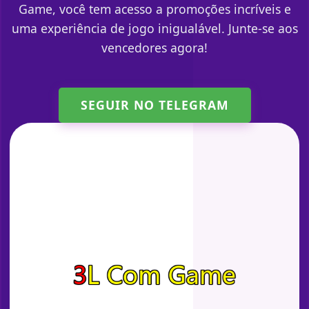
Game, você tem acesso a promoções incríveis e
uma experiência de jogo inigualável. Junte-se aos
vencedores agora!
SEGUIR NO TELEGRAM