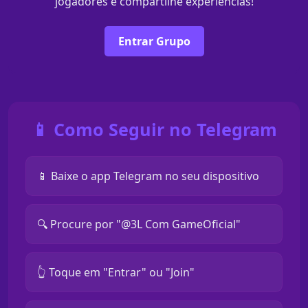
jogadores e compartilhe experiências!
Entrar Grupo
📱 Como Seguir no Telegram
📱 Baixe o app Telegram no seu dispositivo
🔍 Procure por "@3L Com GameOficial"
👆 Toque em "Entrar" ou "Join"