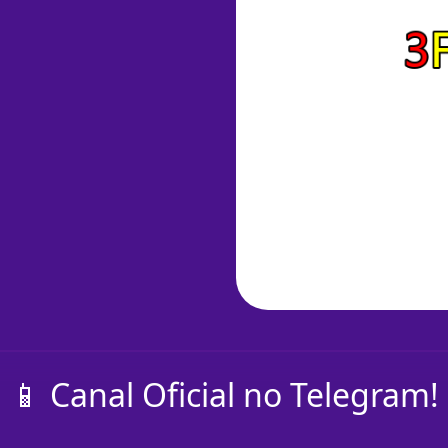
📱 Canal Oficial no Telegram!