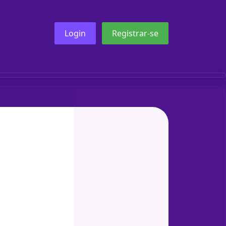
Login
Registrar-se