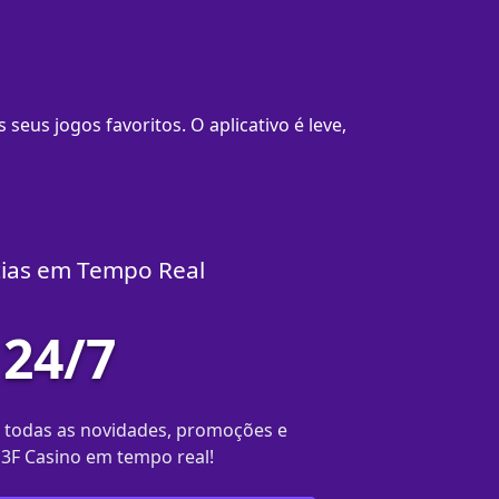
seus jogos favoritos. O aplicativo é leve,
cias em Tempo Real
24/7
e todas as novidades, promoções e
 3F Casino em tempo real!