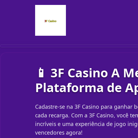
📱 3F Casino A M
Plataforma de A
Cadastre-se na 3F Casino para ganhar 
cada recarga. Com a 3F Casino, você t
incríveis e uma experiência de jogo inig
vencedores agora!