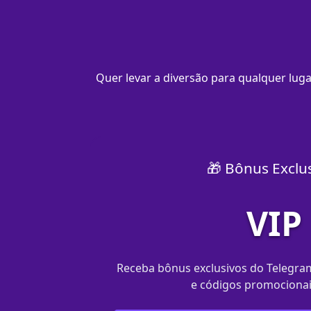
Quer levar a diversão para qualquer lugar
🎁 Bônus Exclu
VIP
Receba bônus exclusivos do Telegra
e códigos promocionai