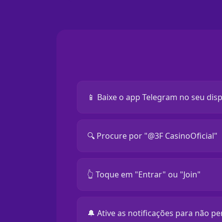
📱 Baixe o app Telegram no seu disp
🔍 Procure por "@3F CasinoOficial"
👆 Toque em "Entrar" ou "Join"
🔔 Ative as notificações para não p